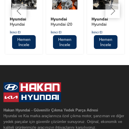
Hyundai
Hyundai
Hyundai
Hyundai
Hyundai i20
Hyundai
Accent Era 1.5
1.4 Çıkma
Accent Blue
İkinci El
İkinci El
İkinci El
Komple Çıkma
Komple Motor
1.6 Dizel
Hemen
Hemen
Hemen
Motor
Çıkma Komple
İncele
İncele
İncele
Motor
Hakan Hyundai - Güvenilir Çıkma Yedek Parça Adresi
Hyundai ve Kia marka araçlarınıza özel çıkma motor, şanzıman ve diğer
yedek parçalar için güvenilir çözümler sunuyoruz. Orijinal, ekonomik ve
kaliteli ürünlerimizle aracınızın ihtiyaçlarını karşılıyoruz.