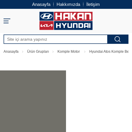
Anasayfa
Hakkımızda
İletişim
Anasayfa
Ürün Grupları
Komple Motor
Hyundai Atos Komple Benz