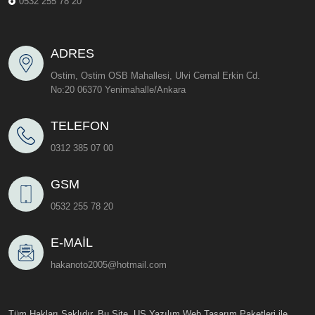
0532 255 78 20
ADRES
Ostim, Ostim OSB Mahallesi, Ulvi Cemal Erkin Cd.
No:20 06370 Yenimahalle/Ankara
TELEFON
0312 385 07 00
GSM
0532 255 78 20
E-MAIL
hakanoto2005@hotmail.com
Tüm Hakları Saklıdır. Bu Site, US Yazılım
Web Tasarım
Paketleri ile