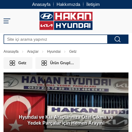
Anasayfa
Hakkımızda
İletişim
Anasayfa
Araçlar
Hyundai
Getz
Getz
Ürün Grupl...
Hyundai ve Kia Araçlarınıza Özel Çıkma ve
Yedek Parçalar için Hemen Arayın!