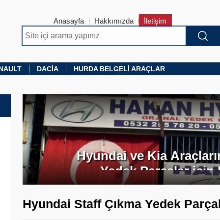
Anasayfa
Hakkımızda
İletişim
NAULT
DACIA
HURDA BELGELI ARAÇLAR
Hyundai ve Kia Araçları
Yedek Parçalar için
Hyundai Staff Çıkma Yedek Parçal