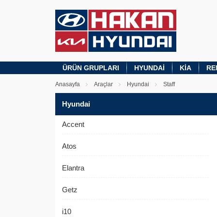
ÜRÜN GRUPLARI
HYUNDAI
KIA
RE
Anasayfa
Araçlar
Hyundai
Staff
Hyundai
Accent
Atos
Elantra
Getz
i10