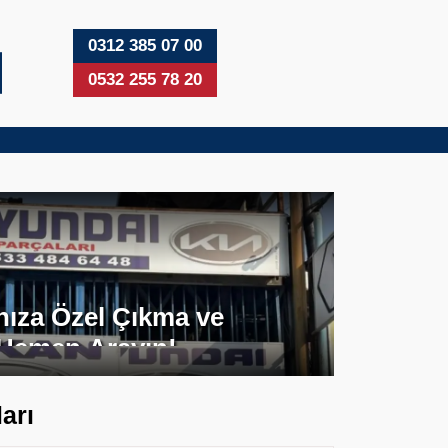
0312 385 07 00
0532 255 78 20
nıza Özel Çıkma ve
 Hemen Arayın!
arı