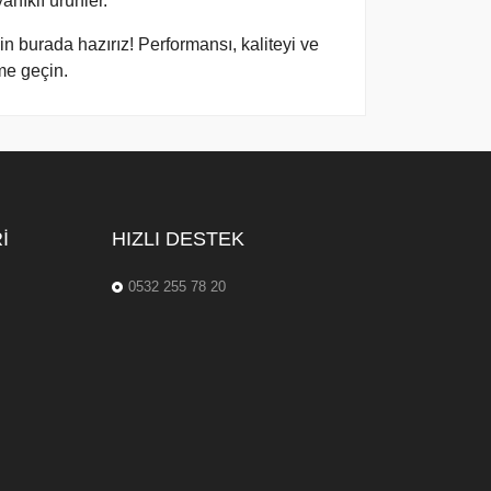
anıklı ürünler.
in burada hazırız! Performansı, kaliteyi ve
me geçin.
I
HIZLI DESTEK
0532 255 78 20