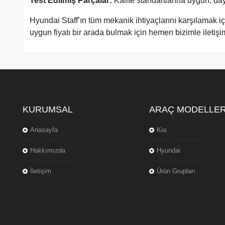
Test Edilmiş Parçalar:
Kalite standartlarına uygun, day
Hyundai Staff’ın tüm mekanik ihtiyaçlarını karşılamak iç
uygun fiyatı bir arada bulmak için hemen bizimle iletişi
KURUMSAL
ARAÇ MODELLER
Anasayfa
Kia
Hakkımızda
Hyundai
İletişim
Ürün Grupları