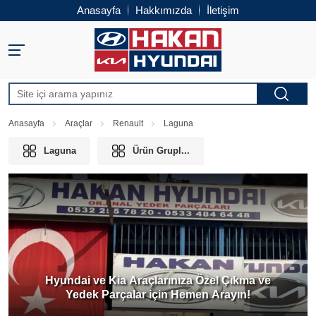
Anasayfa
Hakkımızda
İletişim
Anasayfa
Araçlar
Renault
Laguna
Laguna
Ürün Grupl...
Hyundai ve Kia Araçlarınıza Özel Çıkma ve
Yedek Parçalar için Hemen Arayın!